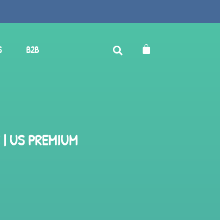
S
B2B
 | US PREMIUM